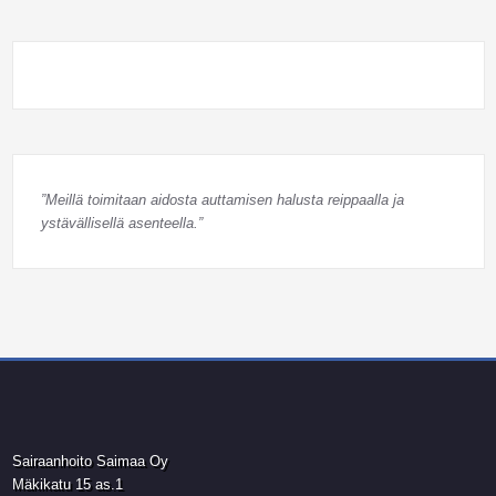
”Meillä toimitaan aidosta auttamisen halusta reippaalla ja
ystävällisellä asenteella.”
Sairaanhoito Saimaa Oy
Mäkikatu 15 as.1