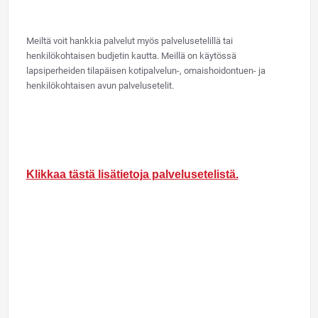
Meiltä voit hankkia palvelut myös palvelusetelillä tai
henkilökohtaisen budjetin kautta. Meillä on käytössä
lapsiperheiden tilapäisen kotipalvelun-, omaishoidontuen- ja
henkilökohtaisen avun palvelusetelit.
Klikkaa tästä lisätietoja palvelusetelistä.