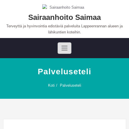
Skip
to
content
Sairaanhoito Saimaa
Terveyttä ja hyvinvointia edistäviä palveluita Lappeenrannan alueen ja
lähikuntien koteihin.
Palveluseteli
Koti
Palveluseteli